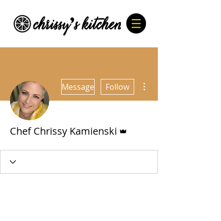
More actions
Message
Follow
Admin
Chef Chrissy Kamienski